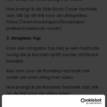
Hoe brengt ik de Side Boob Cover techniek
aan, klik op de link voor de uitlegvideo:
https://www.boobtape.nl/boobtape-
plakken/sideboob-cover/
3. Strapless Top
Voor een strapless top heb je een methode
nodig die je borsten optilt zonder zichtbare
bandjes.
Kies dan voor de Bandeau techniek hier
onder zie onze uitleg met video.
Hoe brengt ik de Bandeau techniek aan, klik
op de link voor de uitleg video:
https://www.boobtape.nl/boobtape-
plakken/bandeau/