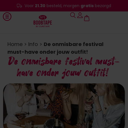
Voor
21.30
besteld, morgen
gratis
bezorgd
Home
>
Info
>
De onmisbare festival
must-have onder jouw outfit!
De onmisbare festival must-
have onder jouw outfit!