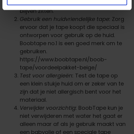
de tape beter te hechten en langer te
blijven zitten.
Gebruik een huidvriendelijke tape:
Zorg
ervoor dat je tape koopt die speciaal is
ontworpen voor gebruik op de huid.
Boobtape no.1 is een goed merk om te
gebruiken.
https://www.boobtape.nl/boob-
tape/voordeelpakket-beige/
Test voor allergieën:
Test de tape op
een klein stukje huid om er zeker van te
zijn dat je niet allergisch bent voor het
materiaal.
Verwijder voorzichtig:
BoobTape kun je
niet verwijderen met water het gaat er
alleen maar af als je gebruik maakt van
een babyolie of een speciale tape