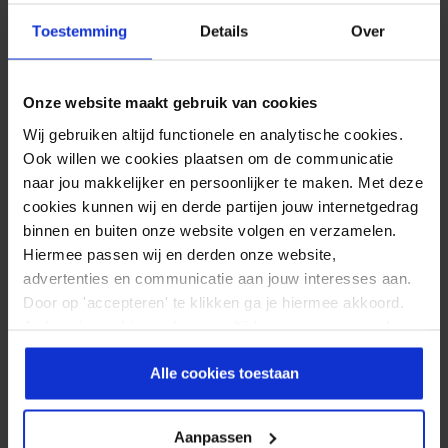
Toestemming
Details
Over
4. Haltertop
Een haltertop vereist ondersteuning die de
Onze website maakt gebruik van cookies
natuurlijke lijnen van de top volgt.
Wij gebruiken altijd functionele en analytische cookies.
Kies dan voor de Kruislings techniek hier
Ook willen we cookies plaatsen om de communicatie
onder zie onze uitleg.
naar jou makkelijker en persoonlijker te maken. Met deze
cookies kunnen wij en derde partijen jouw internetgedrag
Hoe brengt ik de Kruislings techniek aan, klik
binnen en buiten onze website volgen en verzamelen.
op de link voor de uitlegvideo:
Hiermee passen wij en derden onze website,
https://www.boobtape.nl/boobtape-
advertenties en communicatie aan jouw interesses aan.
plakken/kruislings/
Door op 'accepteren' te klikken ga je hiermee akkoord.
Je kunt je cookievoorkeuren altijd weer aanpassen. Lees
Tips voor het Gebruik van Boobtape
er meer over in ons
privacy beleid
.
Maak je huid vetvrij en droog:
Zorg
Alle cookies toestaan
ervoor dat je huid schoon en droog is
voordat je de tape aanbrengt. Dit helpt
Aanpassen