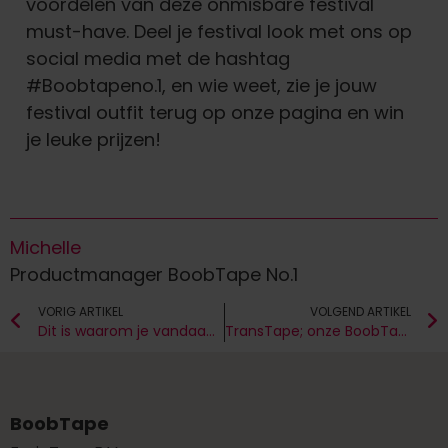
voordelen van deze onmisbare festival
must-have. Deel je festival look met ons op
social media met de hashtag
#Boobtapeno.1, en wie weet, zie je jouw
festival outfit terug op onze pagina en win
je leuke prijzen!
Michelle
Productmanager BoobTape No.1
VORIG ARTIKEL
VOLGEND ARTIKEL
Dit is waarom je vandaag nog wil beginnen met cupping!
TransTape; onze BoobTape is ook comfortabel en veilig voor transgenders
BoobTape