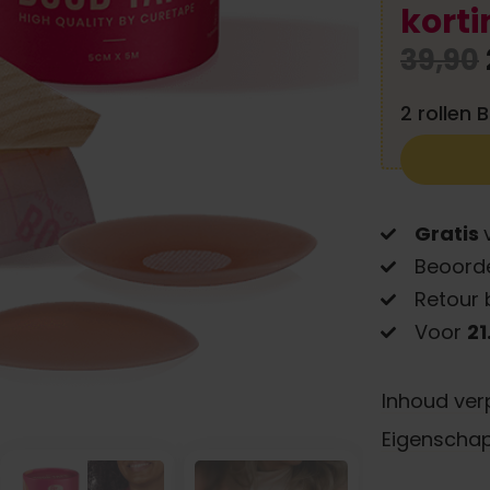
korti
39,90
2 rollen
Gratis
Beoord
Retour 
Voor
21
Inhoud ver
Eigenscha