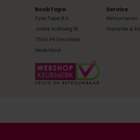
BoobTape
Service
FysioTape B.V.
Retourneren
Josink Kolkweg 18
Garantie & k
7545 PR Enschede
Nederland