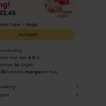
ng!
22
,45
 Boob Tape – Beige
nu kopen
verzending
eeld met een
4.9
/5
binnen
14
dagen
.30
besteld,
morgen
in huis
pakking
ppen