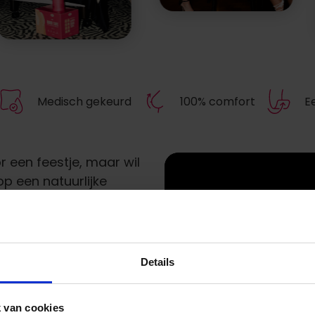
Medisch gekeurd
100% comfort
E
r een feestje, maar wil
op een natuurlijke
rondingen laten zien,
 topje nog beter tot zijn
 ideale oplossing voor
le, maar effectieve
Details
en je outfit er nog
 van cookies