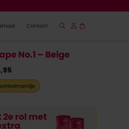
erhaal
Contact
pe No.1 – Beige
,95
 winkelmandje
: 2e rol met
extra