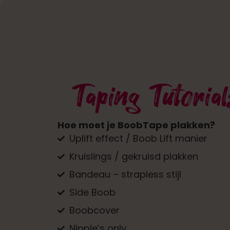
Taping Tutorial
Hoe moet je BoobTape plakken?
Uplift effect / Boob Lift manier
Kruislings / gekruisd plakken
Bandeau – strapless stijl
Side Boob
Boobcover
Nipple’s only