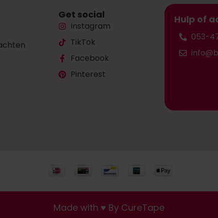
Get social
Hulp of a
Instagram
053-4
TikTok
lachten
info@b
Facebook
Pinterest
Made with ♥ By CureTape