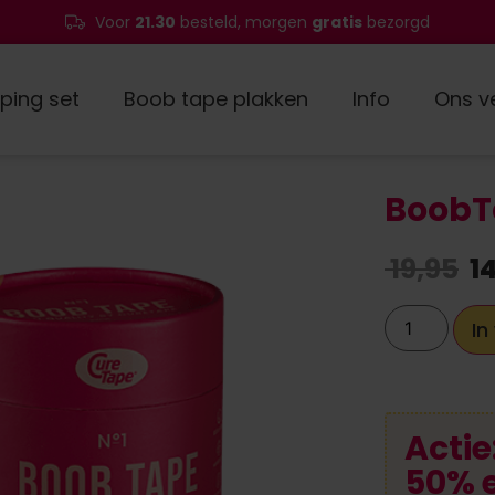
Voor
21.30
besteld, morgen
gratis
bezorgd
ping set
Boob tape plakken
Info
Ons v
BoobTa
19,95
14
In
Actie
50% 