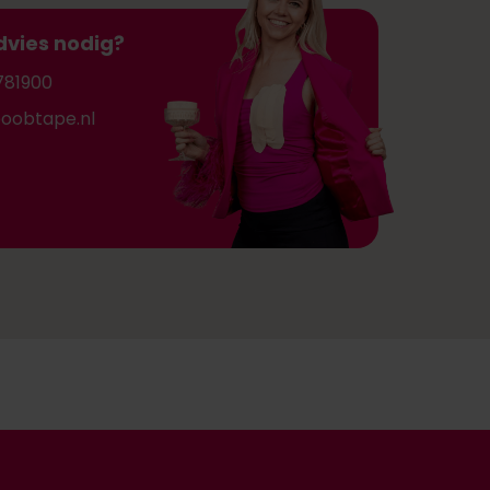
dvies nodig?
781900
oobtape.nl