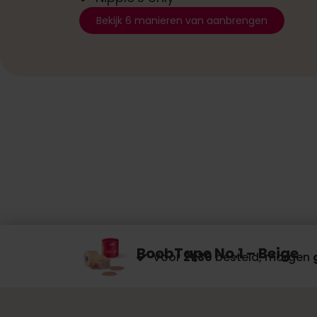
Bekijk 6 manieren van aanbrengen
BoobTape No.1 – Beige
Voor
21:30
besteld, morgen