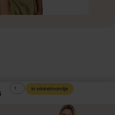
In winkelmandje
5