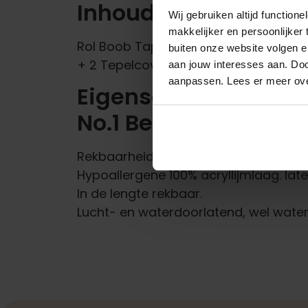
Inhoud van BoobTape
Wij gebruiken altijd functio
makkelijker en persoonlijker
Rol Boob Tape No.1 Beige 5cm x 5 m
buiten onze website volgen 
+ 2 Tepelcovers
aan jouw interesses aan. Doo
aanpassen. Lees er meer ov
Eigenschappen van
No.1 Beige:
Rekbaarheid van 130 tot 140%.
Hypoallergene 100% acryllijmlaag. latex
In de lengte rekbaar.
Lucht- en waterdoorlatend, wel wate