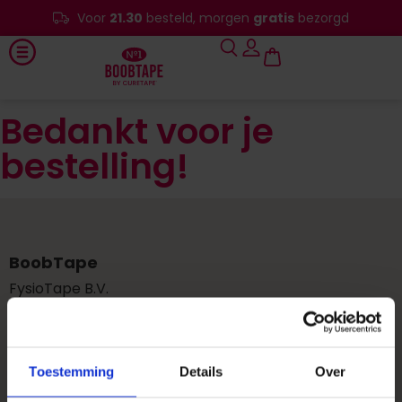
Voor
21.30
besteld, morgen
gratis
bezorgd
Bedankt voor je
bestelling!
BoobTape
FysioTape B.V.
Josink Kolkweg 18
7545 PR Enschede
Toestemming
Details
Over
Nederland