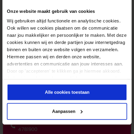
Onze website maakt gebruik van cookies
Wij gebruiken altijd functionele en analytische cookies.
Service
Ook willen we cookies plaatsen om de communicatie
Retourneren
naar jou makkelijker en persoonlijker te maken. Met deze
cookies kunnen wij en derde partijen jouw internetgedrag
Garantie & klachten
binnen en buiten onze website volgen en verzamelen.
Hiermee passen wij en derden onze website,
Get social
advertenties en communicatie aan jouw interesses aan.
Instagram
Door op 'accepteren' te klikken ga je hiermee akkoord.
Je kunt je cookievoorkeuren altijd weer aanpassen. Lees
TikTok
er meer over in ons
privacy beleid
.
Facebook
Alle cookies toestaan
Pinterest
Aanpassen
Hulp of advies nodig?
053-
4781900